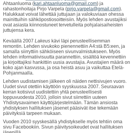
Ahtaanluoma (
kari.ahtaanluoma@gmail.com
) ja
rahastonhoitaja Pirjo Varpela (
pirjo.varpela@gmail.com
).
Halukkaat voivat lähettää juttujaan ja valokuviaan ohessa
mainittuihin sähköpostiosoitteisiin. Myös lehden avustajiksi
ovat asiasta kiinnostuneet tervetulleita pohjalaisaiheisten
juttujensa kera.
Keväällä 2007
Lakeus
kävi läpi perusteellisemman
remontin. Lehden sivukoko pienennettiin A4:stä B5:een, ja
samalla siirryttiin sähköiseen sivunvalmistukseen. Myös
lehden informatiivisuutta parannettiin, sisältöä kevennettiin
ja kirjoittajiksi hankittiin uusia avustajia. Avustajien määrä on
koko ajan kasvussa, ja osa heistä asuu ja vaikuttaa Etelä-
Pohjanmaalla.
Lehden uudistamisen jälkeen oli näiden nettisivujen vuoro.
Uudet sivut otettiin käyttöön syyskuussa 2007. Seuraavan
kerran kotisivut uudistettiin yhtä perusteellisesti
loppuvuodesta 2010, jolloin sivut siirrettiin uuteen
Yhdistysavaimen käyttöjärjestelmään. Tämän ansiosta
yhdistyksen hallituksen jäsenet pääsivät itse tekemään
päivityksiä tarpeen mukaan.
Vuoden 2010 syyskesällä yhdistykselle myös tehtiin oma
sivu Facebookiin. Sivun päivitysoikeudet ovat hallituksen
jäsenillä.