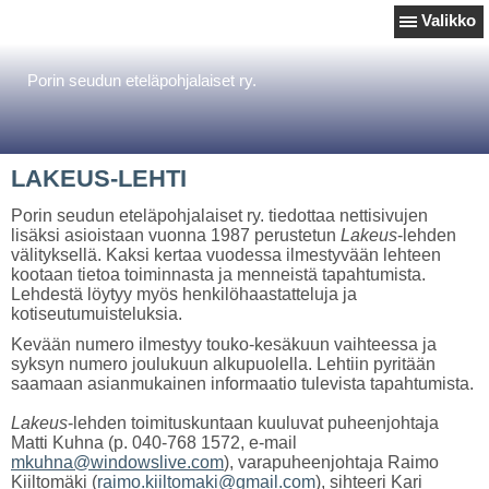
Valikko
Porin seudun eteläpohjalaiset ry.
LAKEUS-LEHTI
Porin seudun eteläpohjalaiset ry. tiedottaa nettisivujen
lisäksi asioistaan vuonna 1987 perustetun
Lakeus
-lehden
välityksellä. Kaksi kertaa vuodessa ilmestyvään lehteen
kootaan tietoa toiminnasta ja menneistä tapahtumista.
Lehdestä löytyy myös henkilöhaastatteluja ja
kotiseutumuisteluksia.
Kevään numero ilmestyy touko-kesäkuun vaihteessa ja
syksyn numero joulukuun alkupuolella. Lehtiin pyritään
saamaan asianmukainen informaatio tulevista tapahtumista.
Lakeus
-lehden toimituskuntaan kuuluvat puheenjohtaja
Matti Kuhna (p. 040-768 1572, e-mail
mkuhna@windowslive.com
), varapuheenjohtaja Raimo
Kiiltomäki (
raimo.kiiltomaki@gmail.com
), sihteeri Kari