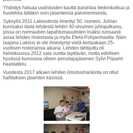
Yhdistys haluaa uudistusten kautta parantaa tiedonkulkua ja
huolehtia tältäkin osin jäsentensä palvelemisesta.
Syksyllä 2011
Lakeudesta
ilmestyi 50. numero. Juhlan
kunniaksi tästä lehdestä tehtiin 40-sivuinen juhlajulkaisu,
jossa on normaalien tapahtumauutisten lisäksi runsaasti
asiaa lehden historiasta ja myös Etelä-Pohjanmaalta. Näin
laajana
Lakeus
ei ole ilmestynyt vielä kertaakaan 25-
vuotisen historiansa aikana. Lehden tähtijuttu oli
helmikuussa 2012 sata vuotta täyttävän, mutta edelleen
hyvässä kunnossa olleen perustajajäsenen Sylvi Piiparin
haastattelu.
Vuodesta 2017 alkaen lehden ilmoitushankinta on ollut
hallituksen jäsenten käsissä.